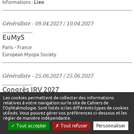
Informations :
Lien
Généraliste
-
09.04.2027 / 10.04.2027
EuMyS
Paris - France
European Myopa Society
Généraliste
-
25.06.2027 / 25.06.2027
Congrès IRV 2027
Les cookies permettent de collecter des informations
Saint-Émilion - France
relatives à votre navigation sur le site de Cahiers de
Informations :
Lien
l'Ophtalmologie. Sont listés ici les différents types de cookies
utilisés. Vous pouvez gérer vos préférences ci-dessous et les
régler de manière indépendante.
Tout accepter
Tout refuser
Personnaliser