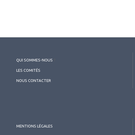
QUI SOMMES-NOUS
?
LES COMITÉS
NOUS CONTACTER
2026.03.13
Infections (épidémiologie, zona, uvéites)
Thérapeutiques en uvéites
MENTIONS LÉGALES