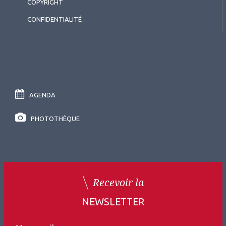
COPYRIGHT
2026.05.26
CONFIDENTIALITÉ
Rétine chirurgicale
,
Myopie
Décollement de rétine du
myope fort : spécificités et
résultats de la chirurgie
AGENDA
PHOTOTHÈQUE
Recevoir la
NEWSLETTER