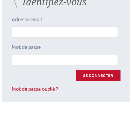
Identifiez-vous
Les derniers articles sur
Adresse email
ce thème
Mot de passe
SE CONNECTER
Mot de passe oublié ?