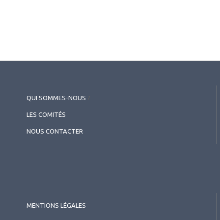
2026.07.11
Rétine chirurgicale
,
Angio OCT
Chirurgie rétinovitréenne
QUI SOMMES-NOUS
?
LES COMITÉS
NOUS CONTACTER
MENTIONS LÉGALES