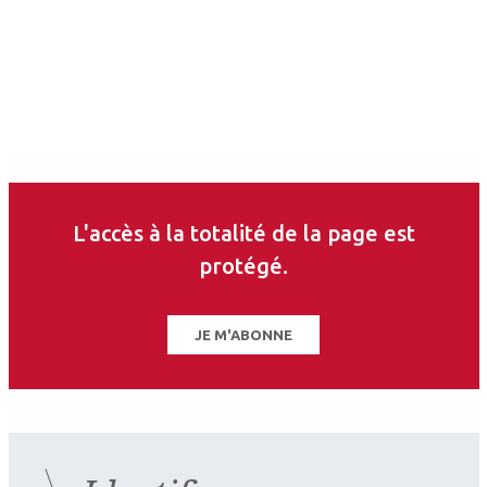
2026.08.07
Produits
L'accès à la totalité de la page est
De bons résultats pour
protégé.
MiYOSMART iQ
JE M'ABONNE