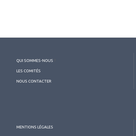
2026.08.04
Profession & réglementation
QUI SOMMES-NOUS
?
Un cabinet aurait-il dépassé les
LES COMITÉS
bornes ?
NOUS CONTACTER
MENTIONS LÉGALES