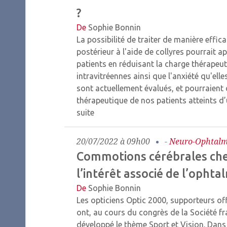
?
De
Sophie Bonnin
La possibilité de traiter de manière effi
postérieur à l'aide de collyres pourrait 
patients en réduisant la charge thérapeuti
intravitréennes ainsi que l'anxiété qu'elle
sont actuellement évalués, et pourraient
thérapeutique de nos patients atteints 
suite
20/07/2022 à 09h00
-
Neuro-Ophtalm
Commotions cérébrales chez
l’intérêt associé de l’ophta
De
Sophie Bonnin
Les opticiens Optic 2000, supporteurs off
ont, au cours du congrès de la Société f
développé le thème Sport et Vision. Dans 