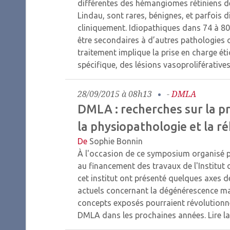
différentes des hémangiomes rétiniens de
Lindau, sont rares, bénignes, et parfois di
cliniquement. Idiopathiques dans 74 à 80
être secondaires à d’autres pathologies
traitement implique la prise en charge étio
spécifique, des lésions vasoproliférative
28/09/2015 à 08h13
-
DMLA
DMLA : recherches sur la pre
la physiopathologie et la ré
De
Sophie Bonnin
À l'occasion de ce symposium organisé 
au financement des travaux de l'Institut 
cet institut ont présenté quelques axes 
actuels concernant la dégénérescence macu
concepts exposés pourraient révolutionne
DMLA dans les prochaines années.
Lire l