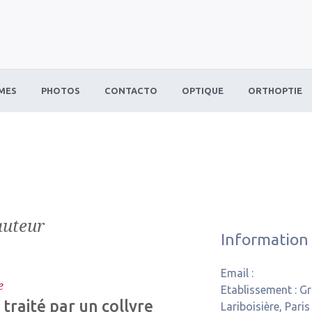
MES
PHOTOS
CONTACTO
OPTIQUE
ORTHOPTIE
auteur
Information
Email :
e
Etablissement :
Gro
raité par un collyre
Lariboisière, Paris