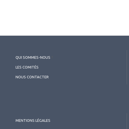
le faricimab : de la
physiopathologie à la pratique
quotidienne - Symposium Roche
QUI SOMMES-NOUS
?
LES COMITÉS
NOUS CONTACTER
MENTIONS LÉGALES
2026.07.11