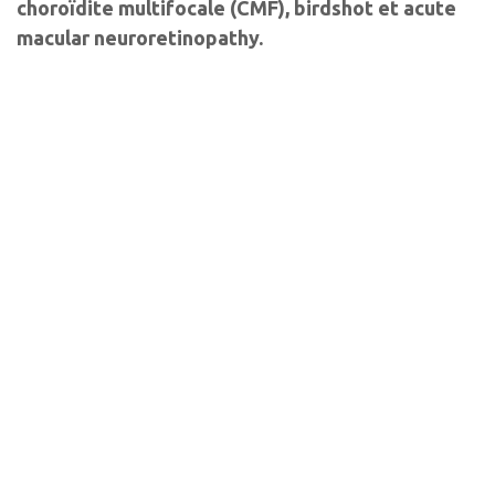
choroïdite multifocale (CMF), birdshot et acute
macular neuroretinopathy.
Auteurs
Alexandre
Benjamin
Vivien
Matet
Wolff
Vasseur
Ophtalmologiste
Ophtalmologiste
Orthoptiste
Université Paris
Fondation
Fondation
Cité, Institut
ophtalmologique
ophtalmologique
Curie, Paris
A. de Rothschild,
Adolphe de
Paris ; Centre
Rothschild, Paris
d'exploration de
– Centre
la rétine Kleber,
ophtalmologique
Lyon
Maison Rouge,
Strasbourg.