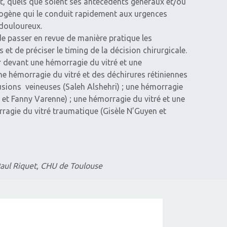
t, quels que soient ses antécédents généraux et/ou
ogène qui le conduit rapidement aux urgences
douloureux.
de passer en revue de manière pratique les
et de préciser le timing de la ­décision chirurgicale.
 devant une hémorragie du vitré et une
ne hémorragie du vitré et des déchirures rétiniennes
lusions veineuses (Saleh Alshehri) ; une hémorragie
 et Fanny Varenne) ; une ­hémorragie du vitré et une
rragie du vitré traumatique (Gisèle N’Guyen et
-Paul Riquet, CHU de Toulouse