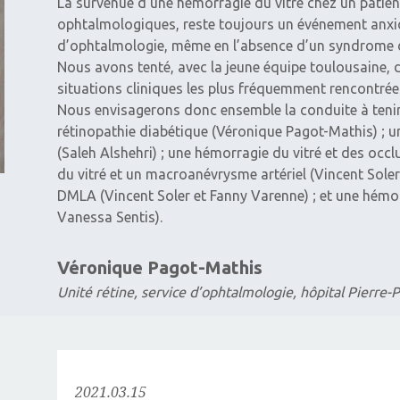
La survenue d’une hémorragie du vitré chez un patien
ophtalmologiques, reste toujours un événement anxi
d’ophtalmologie, même en l’absence d’un syndrome 
Nous avons tenté, avec la jeune équipe toulousaine, 
situations ­cliniques les plus fréquemment rencontrées 
Nous envisagerons donc ensemble la conduite à tenir
rétinopathie diabétique (Véronique Pagot-Mathis) ; u
(Saleh Alshehri) ; une hémorragie du vitré et des occ
du vitré et un macroanévrysme artériel (Vincent Soler
DMLA (Vincent Soler et Fanny ­Varenne) ; et une hémo
Vanessa Sentis).
Véronique Pagot-Mathis
Unité rétine, service d’ophtalmologie, hôpital Pierre
2021.03.15