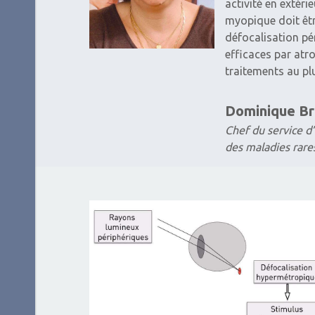
activité en extér
myopique doit êtr
défocalisation pé
efficaces par atro
traitements au pl
Dominique B
Chef du service d
des maladies rar