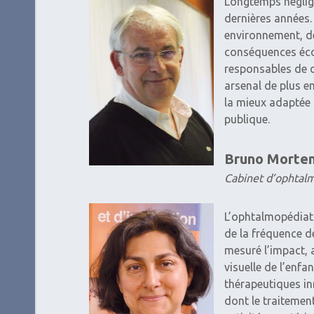
Longtemps négligé
dernières années.
environnement, de
conséquences écon
responsables de c
arsenal de plus en
la mieux adaptée (
publique.
Bruno Morte
Cabinet d’ophtal
L’ophtalmopédiatr
de la fréquence d
mesuré l’impact, 
visuelle de l’enf
thérapeutiques in
dont le traitemen