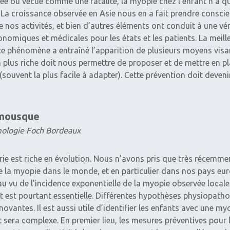
e ou vécue comme une fatalité, la ­myopie chez l’enfant n’a qu
 La croissance ­observée en Asie nous en a fait prendre conscie
 nos activités, et bien d’autres éléments ont conduit à une vé
omiques et médicales pour les états et les patients. La mei
e phénomène a entraîné l’apparition de plusieurs moyens ­visant
 plus riche doit nous permettre de proposer et de mettre en pl
souvent la plus facile à adapter). Cette prévention doit ­devenir 
mousque
mologie Foch Bordeaux
ie est riche en évolution. Nous n’avons pris que très récemm
e la myopie dans le monde, et en particulier dans nos pays eur
au vu de l’incidence exponentielle de la myopie observée local
ant est pourtant essentielle. Différentes hypothèses physiopat
novantes. Il est aussi utile d’identifier les enfants avec une 
t sera complexe. En premier lieu, les mesures préventives pour