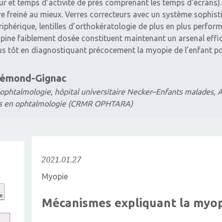
ieur et temps d’activité de près comprenant les temps d’écrans)
e freiné au mieux. Verres correcteurs avec un système sophistiq
riphérique, lentilles d’orthokératologie de plus en plus perfo
pine faiblement dosée constituent maintenant un arsenal efficac
us tôt en diagnostiquant précocement la myopie de l’enfant po
rémond-Gignac
’ophtalmologie, hôpital universitaire Necker–Enfants malades,
es en ophtalmologie (CRMR OPHTARA)
2021.01.27
Myopie
Mécanismes expliquant la myopi