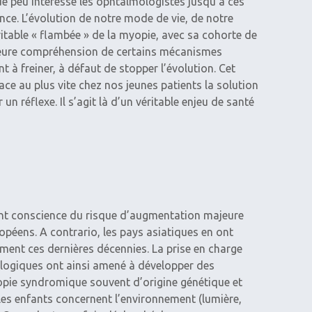
e peu intéressé les ophtalmo­logistes jusqu’à ces
nce. L’évolution de notre mode de vie, de notre
ritable « flambée » de la myopie, avec sa cohorte de
lleure compréhension de certains mécanismes
 à freiner, à défaut de stopper l’évolution. Cet
ace au plus vite chez nos jeunes patients la solution
un réflexe. Il s’agit là d’un véritable enjeu de santé
ent conscience du risque d’augmentation majeure
opéens. A contrario, les pays asiatiques en ont
ement ces dernières décennies. La prise en charge
hologiques ont ainsi amené à développer des
myopie syndromique souvent d’origine génétique et
 les enfants concernent l’environnement (lumière,