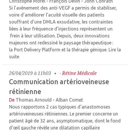
Christophe Morel
-
François Devin
-
John Conrath
Si l’avènement des anti-VEGF a permis de stabiliser,
voire d’améliorer l’acuité visuelle des patients
souffrant d’une DMLA exsudative, les contraintes
liées à leur fréquence d’injections représentent un
frein à leur utilisation. Depuis, deux innovations
majeures ont redessiné le paysage thérapeutique :
la Port Delivery Platform et la thérapie génique.
Lire la
suite
26/04/2019 à 11h03
-
Rétine Médicale
Communication artérioveineuse
rétinienne
De
Thomas Arnould
-
Alban Comet
Nous rapportons 2 cas typiques d’anastomoses
artérioveineuses rétiniennes. Le premier concerne un
patient âgé de 32 ans, asymptomatique, dont le fond
d’œil gauche révèle une dilatation capillaire