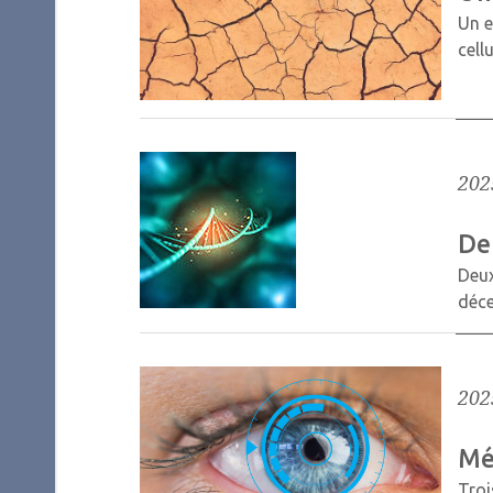
Un e
cell
202
De
Deux
déc
202
Méc
Troi