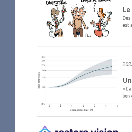
Le
Des 
est 
202
Un
« L’
lien