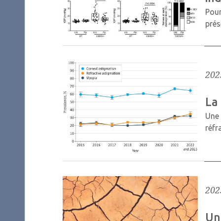
Pour
prés
202
La
Une 
réfr
202
Un