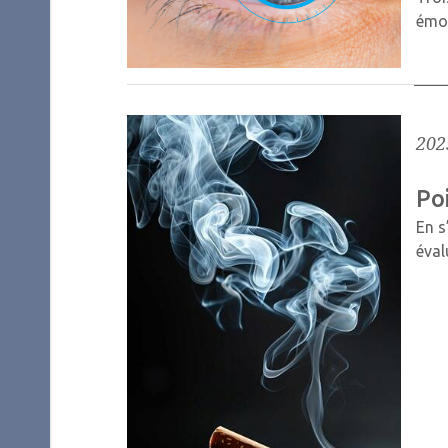
émot
202
Poi
En s
éval