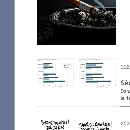
202
Sé
Dans
le r
202