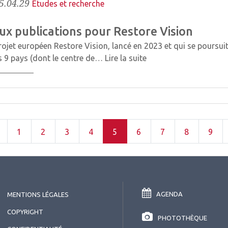
5.04.29
Études et recherche
ux publications pour Restore Vision
rojet européen Restore Vision, lancé en 2023 et qui se poursui
 9 pays (dont le centre de…
Lire la suite
1
2
3
4
5
6
7
8
9
AGENDA
MENTIONS LÉGALES
COPYRIGHT
PHOTOTHÈQUE