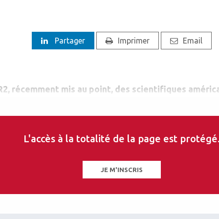
Partager
Imprimer
Email
 récemment mis au point, des scientifiques américai
es GABAergiques différents dans des rétines de souri
 ils ont pu dresser une cartographie de ces neurones e
e la couche plexiforme interne (IPL).
L'accès à la totalité de la page est protégé
JE M'INSCRIS