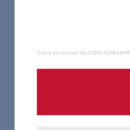
Grâce au capteur de GABA iGABASnFR2,
mettre en évidence plus de 40 neuron
n’avaient jamais été décrits. Surtout,
organisation en sous-couches au sein d