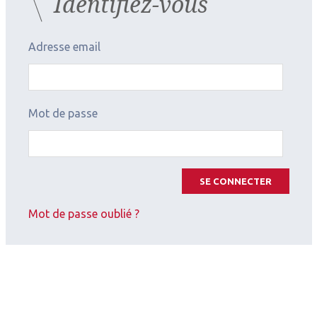
Identifiez-vous
Auteurs
Adresse email
Michael Assouline
Ophtalmologiste
Centre Iéna Vision, Paris
Mot de passe
Les derniers articles sur
SE CONNECTER
ce thème
Mot de passe oublié ?