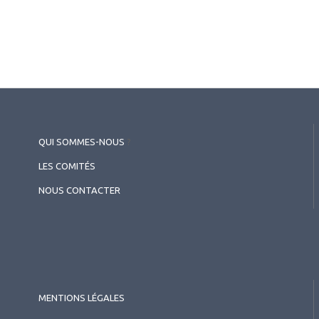
QUI SOMMES-NOUS
?
2026.07.11
LES COMITÉS
Surface oculaire
,
Cornée (chirurgie et réfraction)
Inflammation de la surface
NOUS CONTACTER
oculaire
MENTIONS LÉGALES