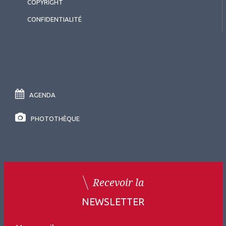
COPYRIGHT
CONFIDENTIALITÉ
AGENDA
2026.07.11
PHOTOTHÈQUE
Surface oculaire
,
Cornée (chirurgie et réfraction)
Résumé Invité international
(Japon)
Recevoir la
NEWSLETTER