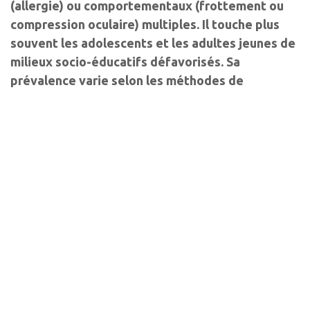
(allergie) ou comportementaux (frottement ou
compression oculaire) multiples. Il touche plus
souvent les adolescents et les adultes jeunes de
milieux socio-éducatifs défavorisés. Sa
prévalence varie selon les méthodes de
détection et l’origine géographique (épicentre
moyen-oriental, entre 1/100 000 en Sibérie et 9%
à Chypre). Malgré les progrès thérapeutiques
(ICRS et cross-linking), le KC demeure l’une des
premières causes de greffe.