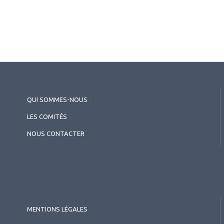
QUI SOMMES-NOUS
?
LES COMITÉS
NOUS CONTACTER
2026.07.11
Intelligence artificielle
,
Rétine médicale
Nouvelles perspectives dans le
traitement de la rétine médicale
MENTIONS LÉGALES
- Focus sur le faricimab : de la