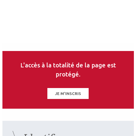
L'accès à la totalité de la page est
protégé.
JE M'INSCRIS
2026.07.11
Neuro-ophtalmologie
,
Rétine médicale
SFO 2026 : Des gènes aux
traitements Maladies