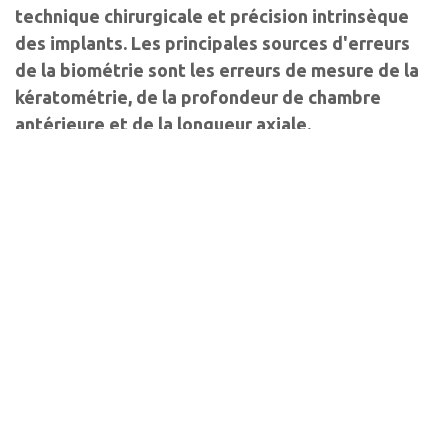
technique chirurgicale et précision intrinsèque
des implants. Les principales sources d'erreurs
de la biométrie sont les erreurs de mesure de la
kératométrie, de la profondeur de chambre
antérieure et de la longueur axiale.
Auteurs
Mickaël
Maté Streho
Sellam
Ophtalmologiste
Président de la SFEIO (Société française
Ophtalmologiste
d’échographie et d’imagerie oculaire)
Centre
Centre Explore Vision, Paris et Rueil-
d’exploration de
Malmaison Hôpital d’instruction des
la vision, Rueil-
armées Bégin, Saint-Mandé
Malmaison