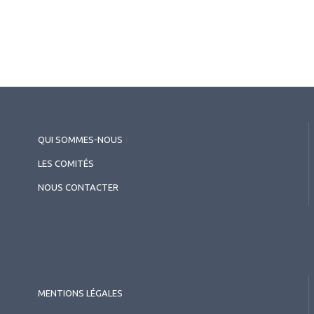
Rétine chirurgicale
,
Matériels
Au-delà du Venturi ou du
péristaltique : une nouvelle ère
dans la gestion des fluides
en vitrectomie
QUI SOMMES-NOUS
?
LES COMITÉS
NOUS CONTACTER
MENTIONS LÉGALES