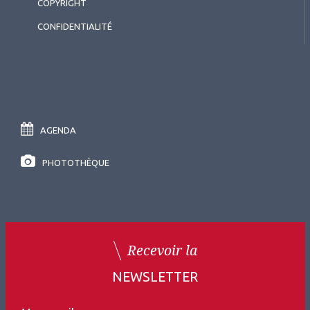
COPYRIGHT
CONFIDENTIALITÉ
2025.12.01
Matériels
,
Angio OCT
OCT/OCT-A ultra grand champ
Swept Source BMizar (TowardPi)
AGENDA
PHOTOTHÈQUE
Recevoir la
NEWSLETTER