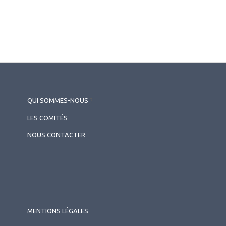
QUI SOMMES-NOUS
?
LES COMITÉS
2026.07.11
NOUS CONTACTER
Surface oculaire
,
Cornée (chirurgie et réfraction)
Résumé Invité international
(Japon)
MENTIONS LÉGALES