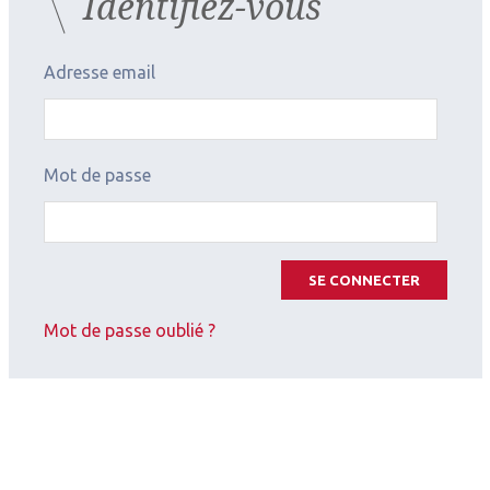
Identifiez-vous
Adresse email
Mot de passe
2026.07.11
SE CONNECTER
Surface oculaire
,
Cornée (chirurgie et réfraction)
Mot de passe oublié ?
Inflammation de la surface
oculaire