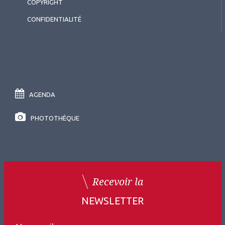
COPYRIGHT
CONFIDENTIALITÉ
AGENDA
PHOTOTHÈQUE
2026.07.11
Intelligence artificielle
,
Cornée (chirurgie et
réfraction)
Session innovation
Recevoir la
NEWSLETTER