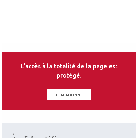
Auteurs
Eugénie Mourgues
Ophtalmologiste
CHU de Bordeaux
L'accès à la totalité de la page est
protégé.
Les derniers articles sur
ce thème
JE M'ABONNE