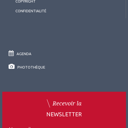
COPYRIGHT
CONFIDENTIALITÉ
2026.07.11
Intelligence artificielle
,
Rétine médicale
AGENDA
Nouvelles perspectives dans le
PHOTOTHÈQUE
traitement de la rétine médicale
- Focus sur le faricimab : de la
physiopathologie à l’efficacité
Recevoir la
en vie réelle - Symposium Roche
NEWSLETTER