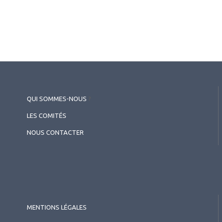
2026.07.11
Rétine médicale
,
Occlusions
Nouvelles stratégies dans la
prise en charge de l’œdème
maculaire diabétique - Focus sur
le faricimab : de la
QUI SOMMES-NOUS
?
physiopathologie à la pratique
LES COMITÉS
quotidienne - Symposium Roche
NOUS CONTACTER
MENTIONS LÉGALES