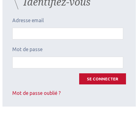
Identifiez-vous
Adresse email
Mot de passe
2026.07.11
Neuro-ophtalmologie
,
Rétine médicale
SFO 2026 : Des gènes aux
SE CONNECTER
traitements Maladies
Mot de passe oublié ?
génétiques de la rétine et du
nerf optique