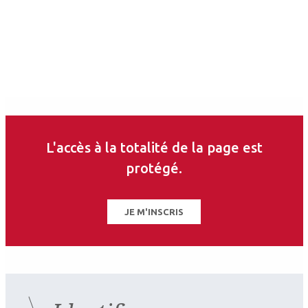
Auteurs
Julien Vidal
Ophtalmologiste
Clinique Saint-André, Reims
Les derniers articles sur
L'accès à la totalité de la page est
ce thème
protégé.
JE M'INSCRIS