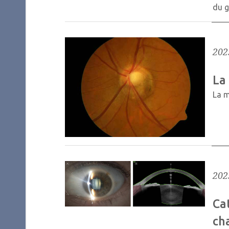
du g
202
La
La m
202
Cat
ch