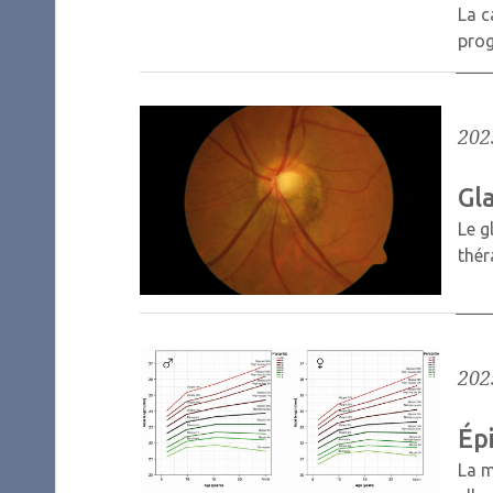
La c
prog
202
Gl
Le g
thé
202
Épi
La m