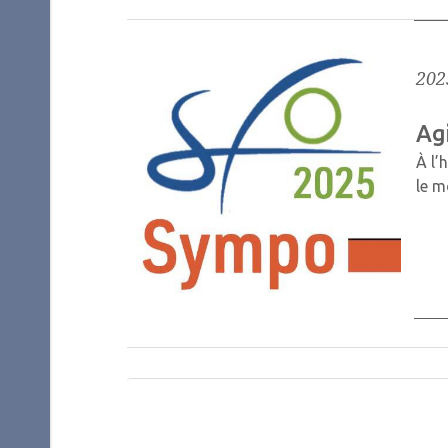
202
Agi
À l’
le 