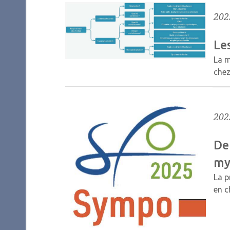
202
Le
La m
chez
202
De
myo
La p
en 