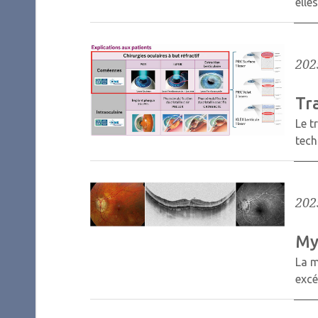
elle
202
Tr
Le t
tech
202
My
La m
exc