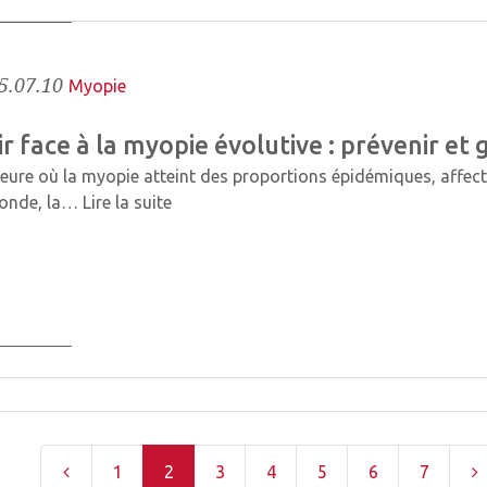
5.07.10
Myopie
r face à la myopie évolutive : prévenir et 
heure où la myopie atteint des proportions épidémiques, affect
monde, la…
Lire la suite
1
2
3
4
5
6
7