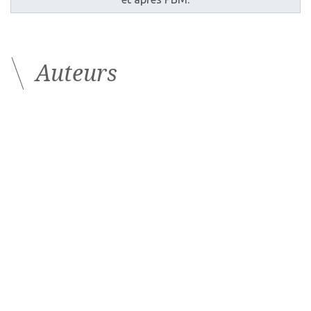
Auteurs
Polina Astroz
Maté Streho
Ophtalmologiste
Ophtalmologiste
Centre
Président de la SFEIO (Société française
hospitalier
d’échographie et d’imagerie oculaire)
intercommunal,
Centre Explore Vision, Paris et Rueil-
Créteil
Malmaison Hôpital d’instruction des
armées Bégin, Saint-Mandé
Les derniers articles sur
ce thème