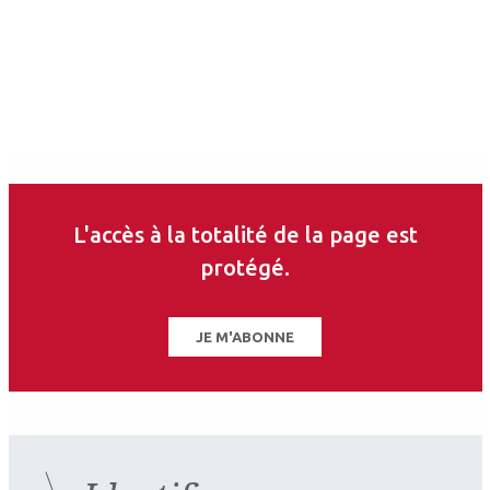
L'accès à la totalité de la page est
protégé.
JE M'ABONNE
2026.07.11
Neuro-ophtalmologie
,
Rétine médicale
SFO 2026 : Des gènes aux
traitements Maladies