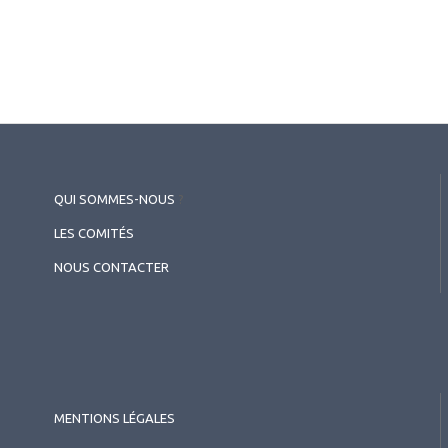
2026.07.11
Cataracte
,
Implants
QUI SOMMES-NOUS
?
Cataracte & implants
LES COMITÉS
NOUS CONTACTER
MENTIONS LÉGALES