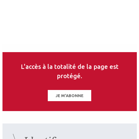
décollement descemétique.
• Toujours tenter de réappliquer
l’endothélium sain, même s’il est décollé
depuis plusieurs semaines, avant
d’envisager un geste chirurgical plus invasif
de type greffe de cornée.
L'accès à la totalité de la page est
protégé.
Auteurs
JE M'ABONNE
Rabia
Valentine
David
Bentata
Saunier
Touboul
Ophtalmologiste
Ophtalmologiste
Ophtalmologiste
Service
CNRK, CHU de
Centre national
d’ophtalmologie
Bordeaux
de référence
du CHU Pellegrin,
pour le