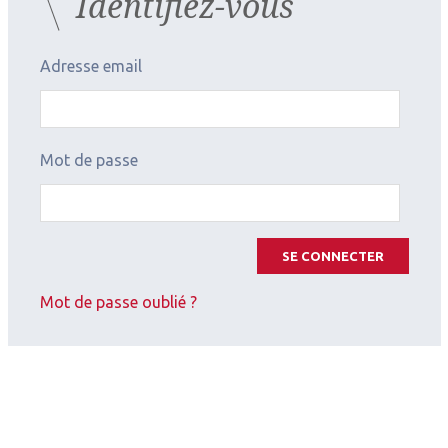
Identifiez-vous
Bordeaux
kératocône, CHU
de Bordeaux,
hôpital Pellegrin,
Bordeaux.
Adresse email
Rédacteur en
chef des Cahiers
d'Ophtalmologie
Mot de passe
Les derniers articles sur
ce thème
SE CONNECTER
Mot de passe oublié ?