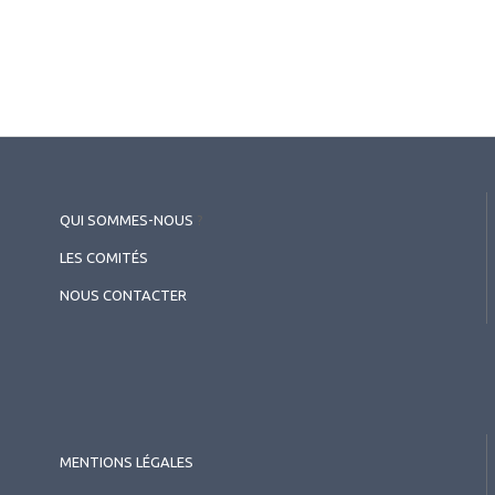
QUI SOMMES-NOUS
?
2026.07.11
LES COMITÉS
Cataracte
,
Implants
Cataracte & implants
NOUS CONTACTER
MENTIONS LÉGALES