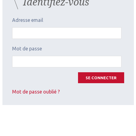
Identifiez-vous
2025.12.01
Adresse email
Intelligence artificielle
,
Optique
IA aujourd’hui et demain :
utilisation des LLM et du RAG en
Mot de passe
ophtalmologie
SE CONNECTER
Mot de passe oublié ?