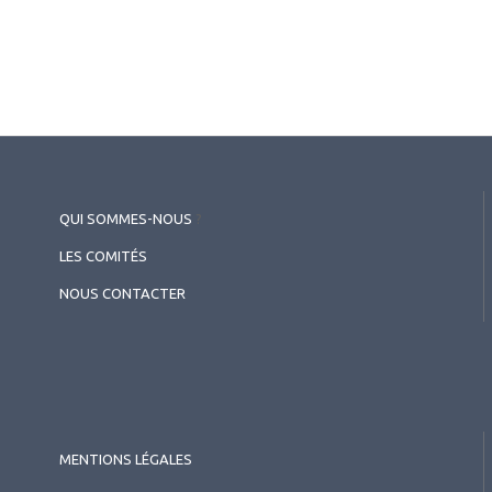
2022.12.01
Optique
Implants à profondeur de
champ étendue et
QUI SOMMES-NOUS
?
performances visuelles à
LES COMITÉS
distance du bras tendu…
NOUS CONTACTER
MENTIONS LÉGALES