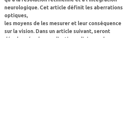
neurologique. Cet article définit les aberrations
optiques,
les moyens de les mesurer et leur conséquence
sur la vision. Dans un article suivant, seront
développées les applications cliniques de
l'aberrométrie dans les domaines de la chirurgie
réfractive, de la chirurgie de la cataracte et dans
celui de la contactologie.
Auteurs
Jean-Christophe Gavrilov
Ophtalmologiste
Paris