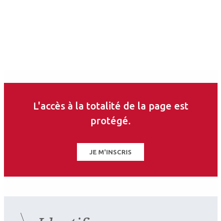
L'accès à la totalité de la page est
protégé.
2026.07.11
JE M'INSCRIS
Surface oculaire
,
Cornée (chirurgie et réfraction)
Inflammation de la surface
oculaire