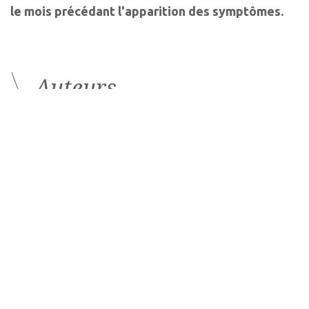
le mois précédant l'apparition des symptômes.
Auteurs
Caroline Maurin
Nicolas Bonnin
Interne en ophtalmologie
Ophtalmologiste
CHU Clermont-Ferrand
CHU de Clermond-Ferrand
Les derniers articles sur
ce thème