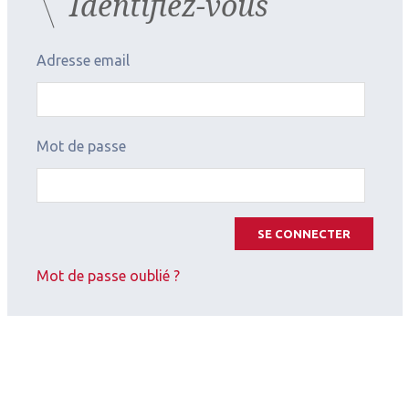
Identifiez-vous
Adresse email
Mot de passe
SE CONNECTER
2026.07.11
Mot de passe oublié ?
Surface oculaire
,
Cornée (chirurgie et réfraction)
Résumé Invité international
(Japon)