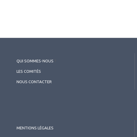
2026.07.11
Surface oculaire
,
DMLA
Le microbiote, une révolution
clinique en ophtalmologie
QUI SOMMES-NOUS
?
LES COMITÉS
NOUS CONTACTER
MENTIONS LÉGALES