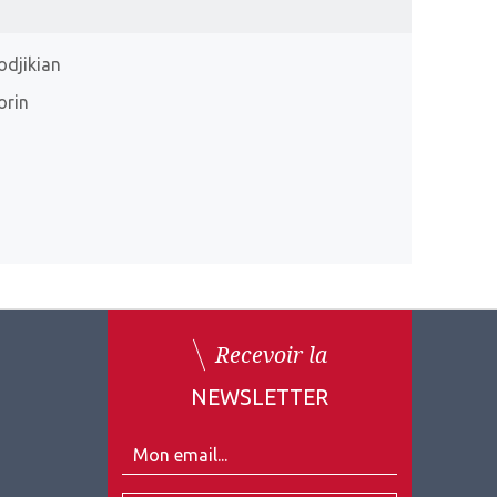
odjikian
orin
Recevoir la
NEWSLETTER