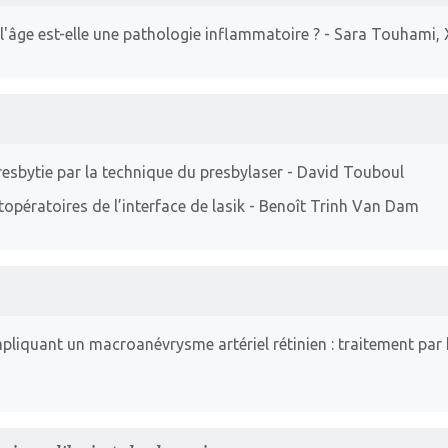
l'âge est-elle une pathologie inflammatoire ?
- Sara Touhami, X
resbytie par la technique du presbylaser
- David Touboul
opératoires de l’interface de lasik
- Benoît Trinh Van Dam
liquant un macroanévrysme artériel rétinien : traitement pa