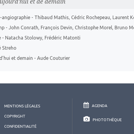
aujourd'hui et de demain
T-angiographie
- Thibaud Mathis, Cédric Rochepeau, Laurent K
mp
- John Conrath, François Devin, Christophe Morel, Bruno M
e
- Natacha Stolowy, Frédéric Matonti
 Streho
d’hui et demain
- Aude Couturier
AGENDA
MENTIONS LÉGALES
COPYRIGHT
PHOTOTHÈQUE
CONFIDENTIALITÉ