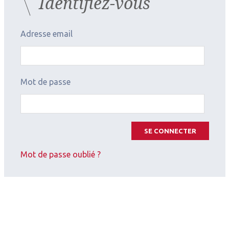
Identifiez-vous
de Strasbourg
université de Strasbourg
Adresse email
Les derniers articles sur
ce thème
Mot de passe
SE CONNECTER
Mot de passe oublié ?