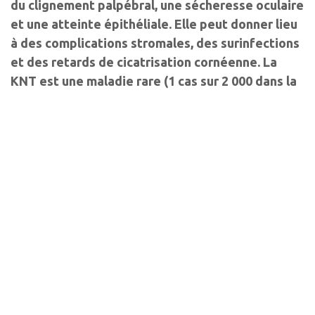
du clignement palpébral, une sécheresse oculaire
et une atteinte épithéliale. Elle peut donner lieu
à des complications stromales, des surinfections
et des retards de cicatrisation cornéenne. La
KNT est une maladie rare (1 cas sur 2 000 dans la
population générale), dont le pronostic
anatomique et fonctionnel est particulièrement
sombre.