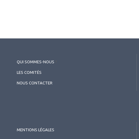
2026.07.11
Surface oculaire
,
Cornée (chirurgie et réfraction)
Inflammation de la surface
oculaire
QUI SOMMES-NOUS
?
LES COMITÉS
NOUS CONTACTER
MENTIONS LÉGALES