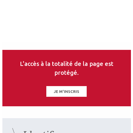
L'accès à la totalité de la page est
protégé.
JE M'INSCRIS
Auteurs
Arnaud Waegell
Tristan Bourcier
Ophtalmologiste
Ophtalmologiste
Hôpitaux universitaires
Hôpitaux universitaires et