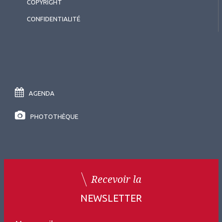
COPYRIGHT
CONFIDENTIALITÉ
2026.07.11
Surface oculaire
,
Cornée (chirurgie et réfraction)
Résumé Invité international
(Japon)
AGENDA
PHOTOTHÈQUE
2026.07.11
Surface oculaire
,
DMLA
Le microbiote, une révolution
Recevoir la
clinique en ophtalmologie
NEWSLETTER