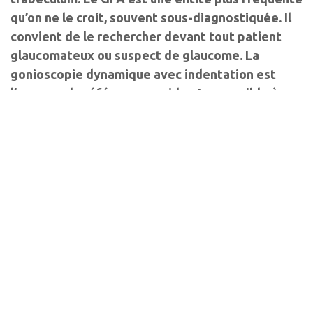
qu’on ne le croit, souvent sous-diagnostiquée. Il
convient de le rechercher devant tout patient
glaucomateux ou suspect de glaucome. La
gonioscopie dynamique avec indentation est
l’examen de référence, rapide et accessible à
tous pour poser le diagnostic de fermeture de
l’angle.