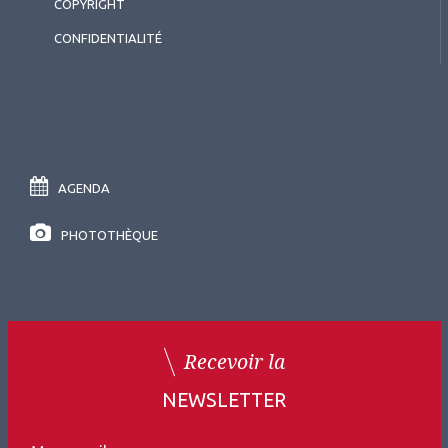
COPYRIGHT
CONFIDENTIALITÉ
AGENDA
2025.12.01
PHOTOTHÈQUE
Myopie
,
Glaucome
Épidémiologie et
physiopathologie du glaucome
du myope
Recevoir la
NEWSLETTER