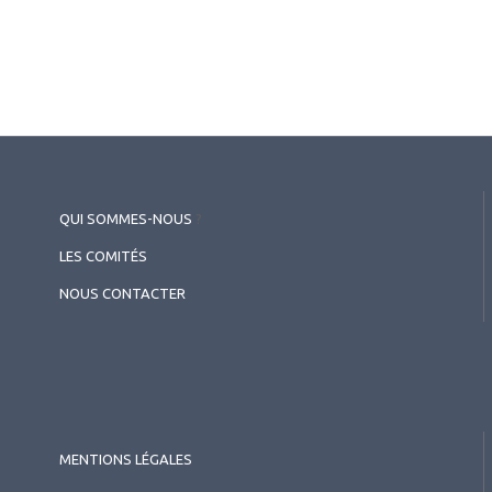
2026.07.11
QUI SOMMES-NOUS
?
Surface oculaire
,
Glaucome
LES COMITÉS
De la sécheresse au glaucome :
NOUS CONTACTER
le latanoprost en émulsion
cationique
MENTIONS LÉGALES