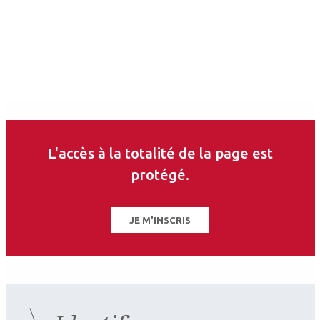
Auteurs
Quentin de Bosredon
Ophtalmologiste
Praticien attaché à la Fondation A. de Rothschild (Service Dr
Gatinel), Paris ; Clinique Thiers, Bordeaux.
L'accès à la totalité de la page est
Les derniers articles sur
protégé.
ce thème
JE M'INSCRIS