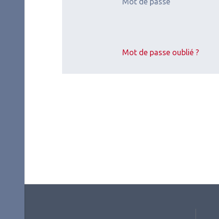
Mot de passe
Mateusz Kecik
Ophtalmologiste
CHU Pellegrin, Bordeaux
Mot de passe oublié ?
Les derniers artic
2026.07.11
2026.
Contactologie
,
Myopie
Glau