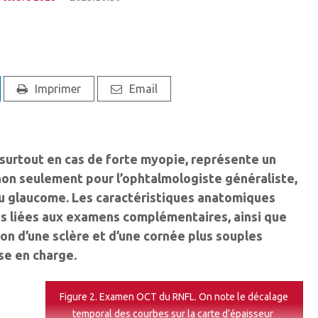
Imprimer
Email
surtout en cas de forte myopie, représente un
non seulement pour l’ophtalmologiste généraliste,
du glaucome. Les caractéristiques anatomiques
des liées aux examens complémentaires, ainsi que
son d’une sclère et d’une cornée plus souples
se en charge.
Figure 2. Examen OCT du RNFL. On note le décalage
temporal des courbes sur la carte d’épaisseur