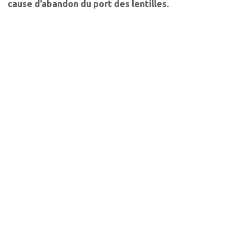
cause d’abandon du port des lentilles.
Que retenir
• Les forces de cisaillement : force de
friction x pression exercée
• Les forces de cisaillement peuvent
entraîner une augmentation de la libération
de facteurs inflammatoires
• L’inconfort généré peut entraîner
l’abandon du port de lentilles