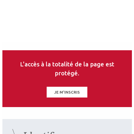
Auteurs
Louisette Bloise
Ophtalmologiste
Saint-Laurent-du-Var
L'accès à la totalité de la page est
protégé.
JE M'INSCRIS