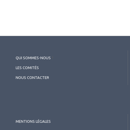
2025.12.01
Matériels
,
Angio OCT
OCT/OCT-A ultra grand champ
Swept Source BMizar (TowardPi)
QUI SOMMES-NOUS
?
LES COMITÉS
NOUS CONTACTER
MENTIONS LÉGALES