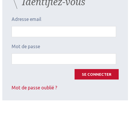
Identifiez-vous
péristaltique : une nouvelle ère
dans la gestion des fluides
Adresse email
en vitrectomie
Mot de passe
SE CONNECTER
Mot de passe oublié ?