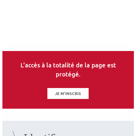
L'accès à la totalité de la page est
protégé.
JE M'INSCRIS
2026.04.28
Rétine chirurgicale
,
Matériels
Au-delà du Venturi ou du