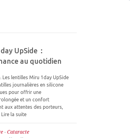
1day UpSide :
rmance au quotidien
. Les lentilles Miru 1day UpSide
illes journalières en silicone
es pour offrir une
rolongée et un confort
nt aux attentes des porteurs,
.
Lire la suite
re
-
Cataracte