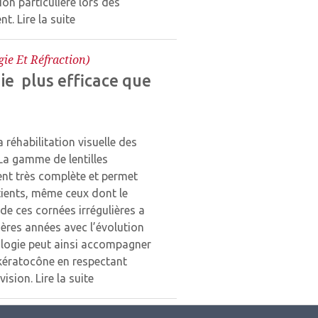
on particulière lors des
ent.
Lire la suite
ie Et Réfraction)
ie plus efficace que
 réhabilitation visuelle des
La gamme de lentilles
ent très complète et permet
tients, même ceux dont le
de ces cornées irrégulières a
ères années avec l’évolution
ologie peut ainsi accompagner
kératocône en respectant
 vision.
Lire la suite