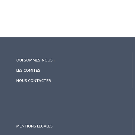
maculaire diabétique - Focus sur
le faricimab : de la
physiopathologie à la pratique
quotidienne - Symposium Roche
QUI SOMMES-NOUS
?
LES COMITÉS
NOUS CONTACTER
MENTIONS LÉGALES