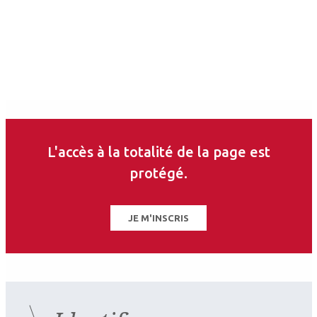
Juliette Knoeri
Ophtalmologiste
Service V, CHNO des Quinze-Vingts, Paris
Les derniers articles sur
ce thème
L'accès à la totalité de la page est
protégé.
JE M'INSCRIS