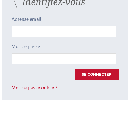
Identifiez-vous
Adresse email
2026.07.11
Contactologie
,
Myopie
SFOALC
Mot de passe
SE CONNECTER
Mot de passe oublié ?