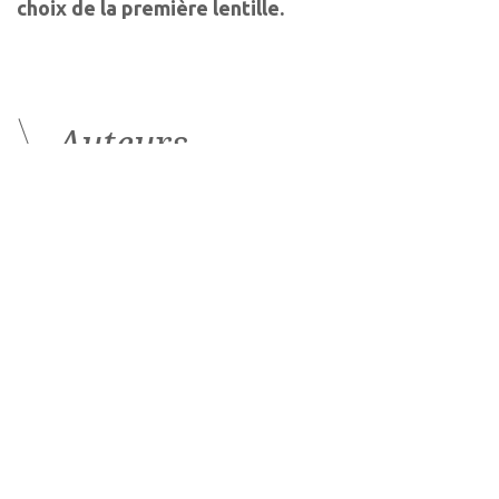
choix de la première lentille.
Auteurs
Catherine Peyre
Ophtalmologiste
Paris
Les derniers articles sur
ce thème