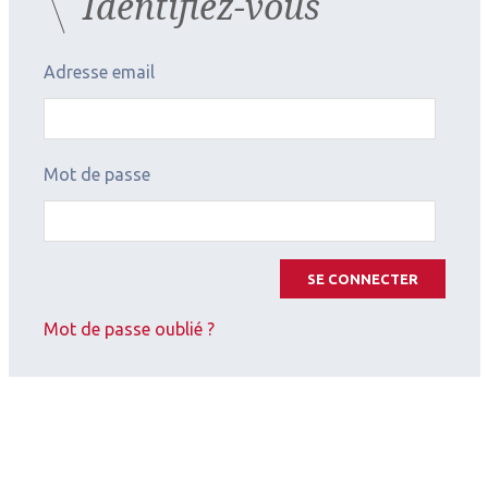
Identifiez-vous
Adresse email
Mot de passe
SE CONNECTER
2026.07.11
Cornée (chirurgie et réfraction)
,
Contactologie
Mot de passe oublié ?
Apport d’une géométrie à
double réservoir pour adapter
les kératocônes - Symposium
Precilens