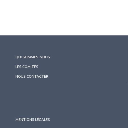
QUI SOMMES-NOUS
?
LES COMITÉS
NOUS CONTACTER
2026.07.10
Contactologie
,
Publirédactionnel
Bausch+Lomb ULTRA® ONE DAY
MENTIONS LÉGALES
Multifocale : Cas Clinique