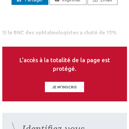
Si le BNC des ophtalmologistes a chuté de 15%
entre 2020 et 2019 (voir
CDO 251
), les années
précédentes avaient été bonnes, révèle un rapport
de la Drees (Direction de la recherche, des études,
L'accès à la totalité de la page est
des évaluations et des statistiques). Celui-ci note
protégé.
que pour l’ensemble des médecins libéraux, les
revenus ont augmenté sur la période de 1,9% par
an en euros constants.
JE M'INSCRIS
Identifiez-vous