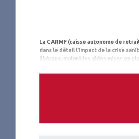
La CARMF (caisse autonome de retrait
dans le détail l’impact de la crise san
libéraux, malgré les aides mises en pl