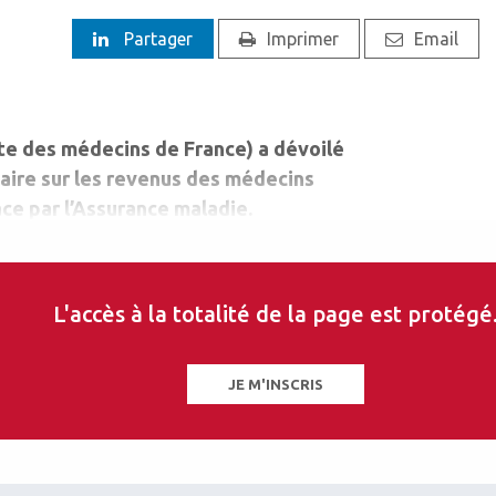
Partager
Imprimer
Email
e des médecins de France) a dévoilé
itaire sur les revenus des médecins
ace par l’Assurance maladie.
L'accès à la totalité de la page est protégé
JE M'INSCRIS