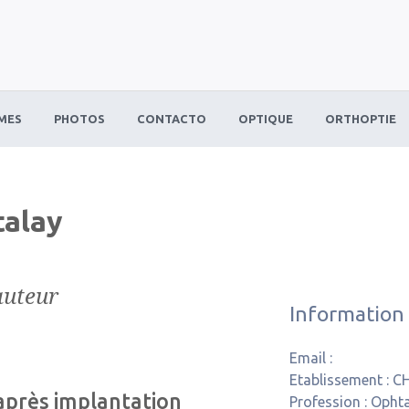
MES
PHOTOS
CONTACTO
OPTIQUE
ORTHOPTIE
talay
auteur
Information
Email :
Etablissement :
CH
après implantation
Profession :
Ophta