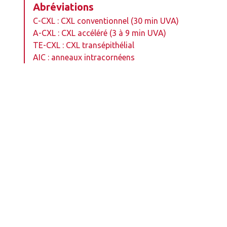
Abréviations
C-CXL : CXL conventionnel (30 min UVA)
A-CXL : CXL accéléré (3 à 9 min UVA)
TE-CXL : CXL transépithélial
AIC : anneaux intracornéens
Auteurs
David Touboul
Ophtalmologiste
Centre national de référence pour le kératocône, CHU de
Bordeaux, hôpital Pellegrin, Bordeaux. Rédacteur en chef des
Cahiers d'Ophtalmologie