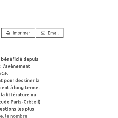
Imprimer
Email
 bénéficié depuis
 : l'avènement
EGF.
nt pour dessiner la
tient à long terme.
la littérature ou
tude Paris-Créteil)
stions les plus
e, le nombre