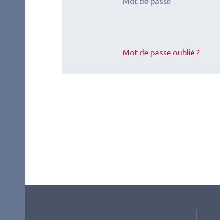
Mot de passe
DMLA
,
Orthoptie
Surfa
DMLA et
Le 
éducation
une
thérapeutique :
cli
Mot de passe oublié ?
comment mettre
en 
en place un
programme
d'ETP ?