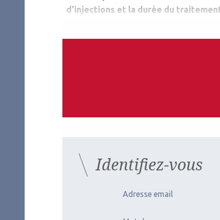
d'injections et la durée du traitement
espérée de l'acuité visuelle ou le ta
ans.
Auteurs
Elise Boulanger-Scemama
Ophtalmologiste
Fondation ophtalmologique A. de Rothschild, Pari
Les derniers artic
Identifiez-vous
Adresse email
2026.07.11
2026.