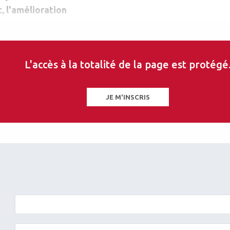
, l'amélioration
ux d'abandon à cinq
L'accès à la totalité de la page est protégé
JE M'INSCRIS
David Sayag
Ophtalmologiste
s
Centre Explore Vision, Paris
les sur ce thème
07.11