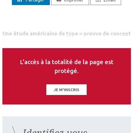
Une étude américaine de type « preuve de concept
» vient d’offrir une première étape à la possibilité
à voir dans le noir et en couleurs. Les auteurs ont
utilisé un réseau neuronal convolutif (une forme de
L'accès à la totalité de la page est
réseau de neurones artificiels inspiré du cortex
protégé.
visuel faisant intervenir l’apprentissage
automatique ou « Deep learning »).
JE M'INSCRIS
Identifiez-vous