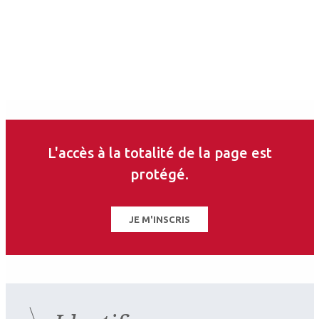
ce thème
2026.07.11
DMLA
,
Orthoptie
L'accès à la totalité de la page est
DMLA et éducation
protégé.
thérapeutique :
comment mettre en place un
JE M'INSCRIS
programme d'ETP ?
2026.07.11