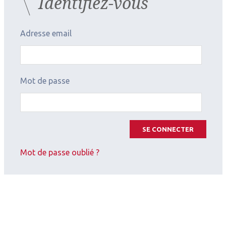
Identifiez-vous
Surface oculaire
,
DMLA
Le microbiote, une révolution
Adresse email
clinique en ophtalmologie
Mot de passe
SE CONNECTER
Mot de passe oublié ?
2026.03.13