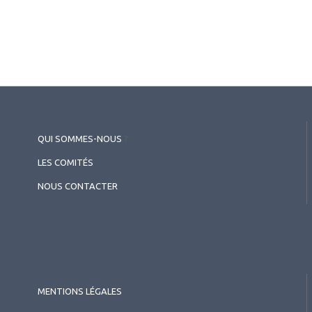
DMLA
Délivrance continue dans la
DMLA : PDP et thérapie génique
QUI SOMMES-NOUS
?
LES COMITÉS
NOUS CONTACTER
MENTIONS LÉGALES