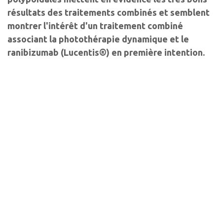
résultats des traitements combinés et semblent
montrer l'intérêt d'un traitement combiné
associant la photothérapie dynamique et le
ranibizumab (Lucentis®) en première intention.
Auteurs
Typhaine Grenet
Sam Razavi
Ophtalmologiste
Ophtalmologiste
Centre ophtalmologique d’imagerie et
Tours
laser, Paris ; Hôpital Avicenne, Bobigny
Les derniers articles sur