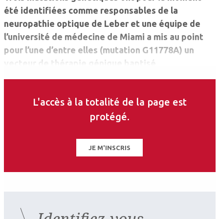
été identifiées comme responsables de la
neuropathie optique de Leber et une équipe de
l’université de médecine de Miami a mis au point
pour l’une d’entre elles (mutation G11778A) un
vecteur de thérapie génique baptisé
AAV2(Y444,500,730F)-P1ND4v2.
L'accès à la totalité de la page est
protégé.
JE M'INSCRIS
Identifiez-vous