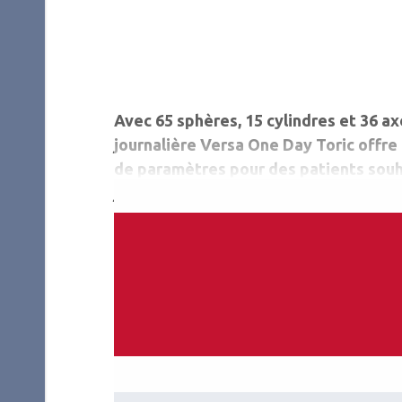
Avec 65 sphères, 15 cylindres et 36 axe
journalière Versa One Day Toric offr
de paramètres pour des patients sou
journalier tout en ayant un astigmatis
-5,75 dioptries.