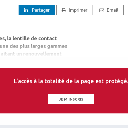
Partager
Imprimer
Email
s, la lentille de contact
e une des plus larges gammes
haitant un renouvellement
me pouvant aller jusqu’à
L'accès à la totalité de la page est protégé
JE M'INSCRIS