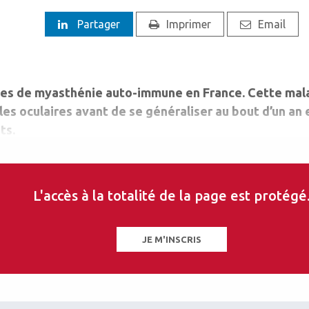
Partager
Imprimer
Email
tes de myasthénie auto-immune en France. Cette mal
les oculaires avant de se généraliser au bout d’un an 
ts.
L'accès à la totalité de la page est protégé
JE M'INSCRIS