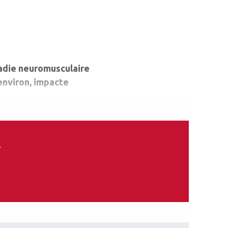
adie neuromusculaire
environ, impacte
.