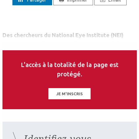
Des chercheurs du National Eye Institute (NEI)
américain ont réussi à transformer des cellules de
la peau, prélevées sur des patients atteints de la
maladie de Stargardt, en cellules souche
L'accès à la totalité de la page est
pluripotentes puis en cellules de l’épithélium
protégé.
pigmentaire rétinien (EPR). Celles-ci présentent
donc l’une des mutations du gène ABCA4 à l’origine
de la maladie.
JE M'INSCRIS
Identifiez-vous