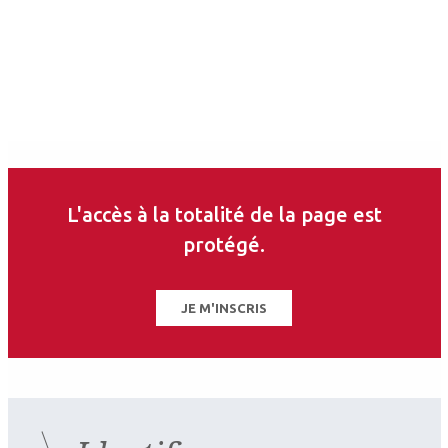
L'accès à la totalité de la page est
protégé.
JE M'INSCRIS
2026.07.11
Neuro-ophtalmologie
,
Rétine médicale
SFO 2026 : Des gènes aux
traitements Maladies