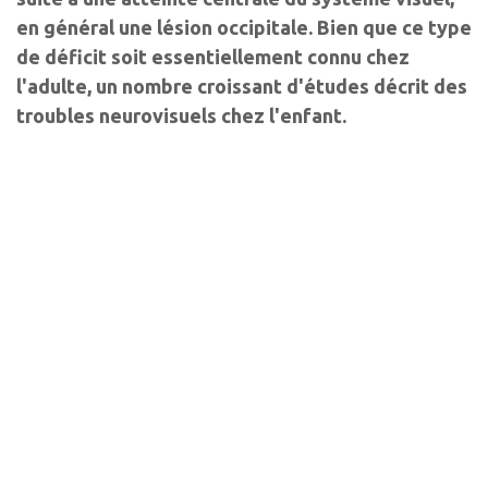
en général une lésion occipitale. Bien que ce type
de déficit soit essentiellement connu chez
l'adulte, un nombre croissant d'études décrit des
troubles neurovisuels chez l'enfant.
Auteurs
Sylvie Chokron
Ophtalmologiste
Fondation ophtalmologique A. de Rothschild, Paris