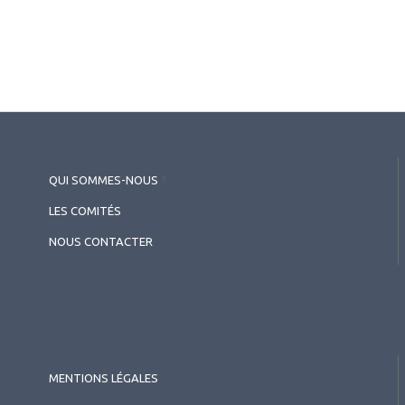
QUI SOMMES-NOUS
?
2026.05.26
LES COMITÉS
Pédiatrie
,
Myopie
NOUS CONTACTER
Anomalies de la périphérie
rétinienne chez les enfants
myopes
MENTIONS LÉGALES