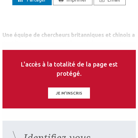
Une équipe de chercheurs britanniques et chinois a
établi ex vivo et sur modèle murin la preuve de
concept du traitement du glaucome par thérapie
génique ciblant le corps ciliaire.
L'accès à la totalité de la page est
protégé.
JE M'INSCRIS
Identifiez-vous