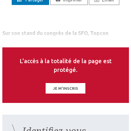
Sur son stand du congrès de la SFO, Topcon
Healthcare a exposé aux visiteurs sa mascotte :
Myopia Man. L’entreprise a également présenté
Muah, son dispositif polyvalent pour la prise en
L'accès à la totalité de la page est
charge de la myopie (biométrie optique,
protégé.
topographie cornéenne, pupillométrie) et de la
sécheresse oculaire.
JE M'INSCRIS
Identifiez-vous