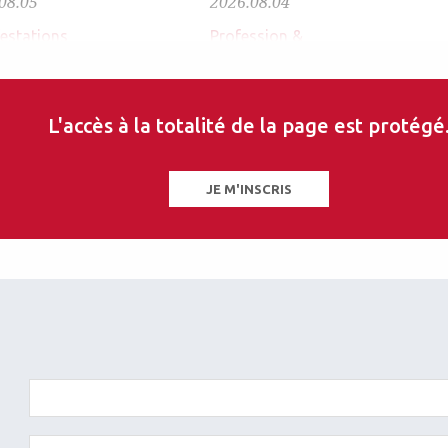
08.05
2026.08.04
estations
Profession &
réglementation
SoFem de
Un cabinet
our
aurait-il dépassé
L'accès à la totalité de la page est protégé
les bornes ?
JE M'INSCRIS