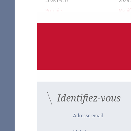
2026.08.07
2026.
Produits
Manif
De bons
La 
résultats pour
ret
MiYOSMART iQ
Identifiez-vous
Adresse email