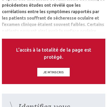
précédentes études ont révélé que les
corrélations entre les symptômes rapportés par
les patients souffrant de sécheresse oculaire et
l’examen clinique étaient souvent faibles. Certains
patients pouvant ainsi avoir la surface oculaire
abîmée mais peu de symptômes, tandis que
d’autres rapporteront des symptômes importants
L'accès à la totalité de la page est
sans que les dommages cliniques ne soient
visibles… ce qui, dans un cas comme dans l’autre,
protégé.
complique évidemment le diagnostic et la prise en
charge.
JE M'INSCRIS
Identifiez-vous