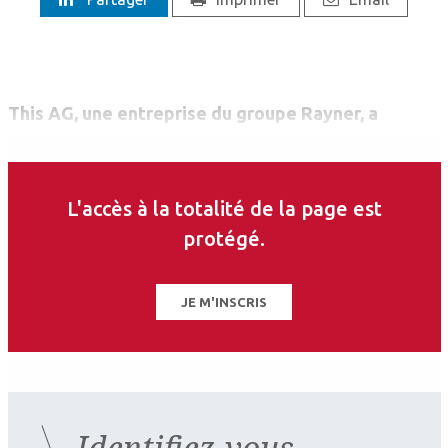
This AG, une entreprise du groupe Rayner, a
dévoilé pour la première fois en France son
phacoémulsificateur Sophi. La société insiste sur la
mobilité du système, permettant une « grande
L'accès à la totalité de la page est
facilité de manipulation et d’utilisation en salle
protégé.
d’opération », ainsi que sur sa simplicité, avec un
design « simple et sans fioritures.
JE M'INSCRIS
Identifiez-vous